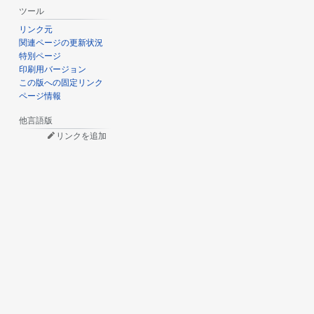
ツール
リンク元
関連ページの更新状況
特別ページ
印刷用バージョン
この版への固定リンク
ページ情報
他言語版
リンクを追加