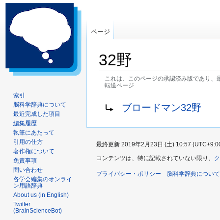
ページ
32野
これは、このページの承認済み版であり、
転送ページ
索引
ナ
検
転送先:
脳科学辞典について
ブロードマン32野
ビ
索
最近完成した項目
ゲ
に
編集履歴
執筆にあたって
ー
移
引用の仕方
最終更新 2019年2月23日 (土) 10:57 (UTC+9:0
シ
動
著作権について
ョ
コンテンツは、特に記載されていない限り、
ク
免責事項
ン
問い合わせ
プライバシー・ポリシー
脳科学辞典について
に
各学会編集のオンライ
ン用語辞典
移
About us (in English)
動
Twitter
(BrainScienceBot)