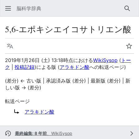
脳科学辞典
検索
5,6-エポキシエイコサトリエン酸
言語
ウォ
2019年1月26日 (土) 13:18時点における
WikiSysop
(
トー
ク
|
投稿記録
)
による版
(
アラキドン酸
への転送ページ)
(差分) ← 古い版 | 承認済み版 (差分) | 最新版 (差分) | 新
しい版 → (差分)
転送ページ
転送先:
アラキドン酸
最終編集: 8 年前
、
WikiSysop