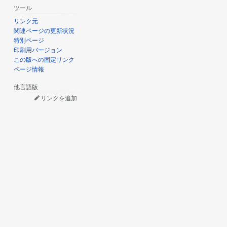
ツール
リンク元
関連ページの更新状況
特別ページ
印刷用バージョン
この版への固定リンク
ページ情報
他言語版
リンクを追加