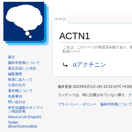
ページ
ACTN1
これは、このページの承認済み版であり、
転送ページ
索引
ナ
検
転送先:
脳科学辞典について
αアクチニン
ビ
索
最近完成した項目
ゲ
に
編集履歴
執筆にあたって
ー
移
引用の仕方
最終更新 2023年6月1日 (木) 19:10 (UTC+9:00
シ
動
著作権について
ョ
コンテンツは、特に記載されていない限り、
ク
免責事項
ン
問い合わせ
プライバシー・ポリシー
脳科学辞典について
に
各学会編集のオンライ
ン用語辞典
移
About us (in English)
動
Twitter
(BrainScienceBot)