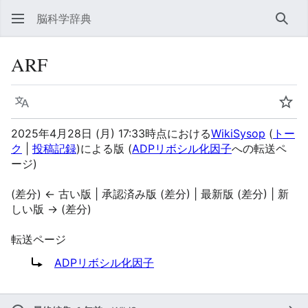
脳科学辞典
検索
ARF
言語
ウォ
2025年4月28日 (月) 17:33時点における
WikiSysop
(
トー
ク
|
投稿記録
)
による版
(
ADPリボシル化因子
への転送ペ
ージ)
(差分) ← 古い版 | 承認済み版 (差分) | 最新版 (差分) | 新
しい版 → (差分)
転送ページ
転送先:
ADPリボシル化因子