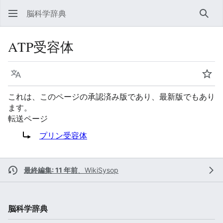
脳科学辞典
検索
ATP受容体
言語
ウォ
これは、このページの承認済み版であり、最新版でもあり
ます。
転送ページ
転送先:
プリン受容体
最終編集: 11 年前
、
WikiSysop
脳科学辞典