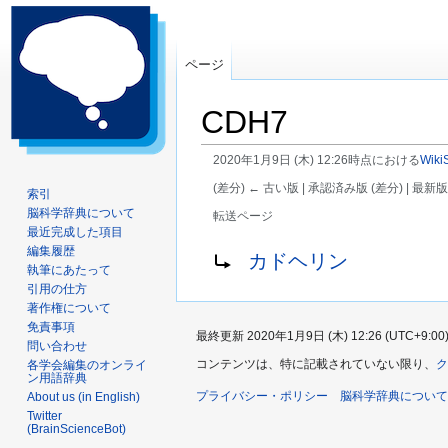
ページ
CDH7
2020年1月9日 (木) 12:26時点における
Wiki
(差分) ← 古い版 | 承認済み版 (差分) | 最新版
索引
脳科学辞典について
転送ページ
最近完成した項目
ナ
検
転送先:
編集履歴
カドヘリン
執筆にあたって
ビ
索
引用の仕方
ゲ
に
著作権について
ー
移
免責事項
最終更新 2020年1月9日 (木) 12:26 (UTC+9:00
シ
動
問い合わせ
ョ
コンテンツは、特に記載されていない限り、
ク
各学会編集のオンライ
ン用語辞典
ン
プライバシー・ポリシー
脳科学辞典について
About us (in English)
に
Twitter
移
(BrainScienceBot)
動