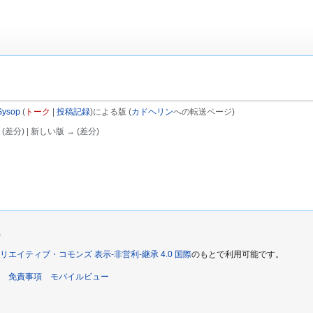
Sysop
(
トーク
|
投稿記録
)
による版
(
カドヘリン
への転送ページ)
 (差分) | 新しい版 → (差分)
)
リエイティブ・コモンズ 表示-非営利-継承 4.0 国際
のもとで利用可能です。
免責事項
モバイルビュー