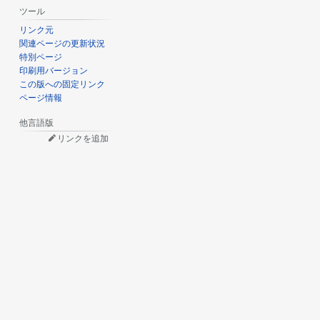
ツール
リンク元
関連ページの更新状況
特別ページ
印刷用バージョン
この版への固定リンク
ページ情報
他言語版
リンクを追加