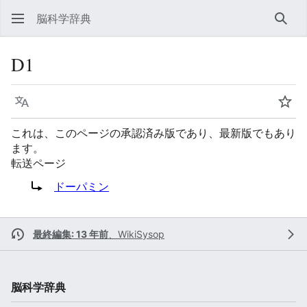
脳科学辞典
検索
D1
言語
ウォ
これは、このページの承認済み版であり、最新版でもあり
ます。
転送ページ
転送先:
ドーパミン
最終編集: 13 年前
、
WikiSysop
脳科学辞典