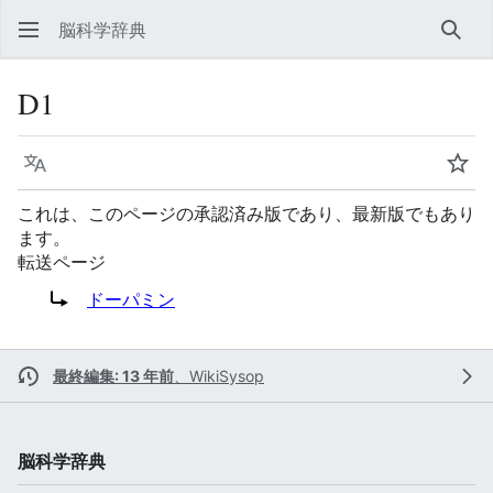
脳科学辞典
検索
D1
言語
ウォ
これは、このページの承認済み版であり、最新版でもあり
ます。
転送ページ
転送先:
ドーパミン
最終編集: 13 年前
、
WikiSysop
脳科学辞典