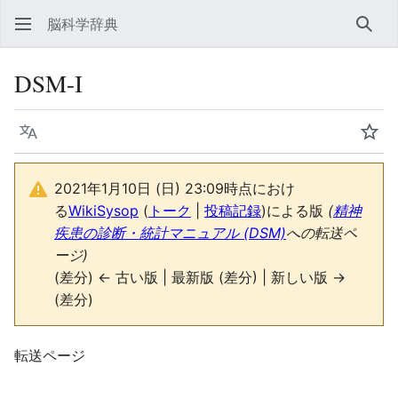
脳科学辞典
検索
DSM-I
言語
ウォ
2021年1月10日 (日) 23:09時点におけ
る
WikiSysop
(
トーク
|
投稿記録
)
による版
(
精神
疾患の診断・統計マニュアル (DSM)
への転送ペ
ージ)
(差分) ← 古い版 | 最新版 (差分) | 新しい版 →
(差分)
転送ページ