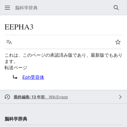
脳科学辞典
検索
EEPHA3
言語
ウォ
これは、このページの承認済み版であり、最新版でもあり
ます。
転送ページ
転送先:
Eph受容体
最終編集: 13 年前
、
WikiSysop
脳科学辞典