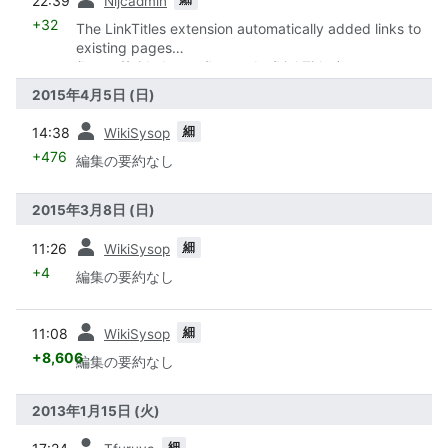
22:39
Nijcadmin
+32
The LinkTitles extension automatically added links to
existing pages
(https://github.com/bovender/LinkTitles).
2015年4月5日 (日)
前
細
14:38
WikiSysop
+476
編集の要約なし
2015年3月8日 (日)
前
細
11:26
WikiSysop
+4
編集の要約なし
前
細
11:08
WikiSysop
+8,606
編集の要約なし
2013年1月15日 (火)
前
細