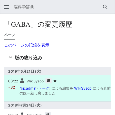
脳科学辞典
検索
「GABA」の変更履歴
ページ
このページの記録を表示
版の絞り込み
2019年5月21日 (火)
前
細
08:22
★
WikiSysop
−32
Nijcadmin
(
トーク
) による編集を
WikiSysop
による直前
の版へ差し戻しました
2018年7月24日 (火)
前
細