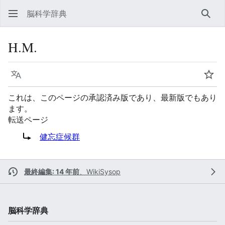
脳科学辞典
検索
H.M.
言語
ウォ
これは、このページの承認済み版であり、最新版でもあり
ます。
転送ページ
転送先:
健忘症候群
最終編集: 14 年前
、
WikiSysop
脳科学辞典