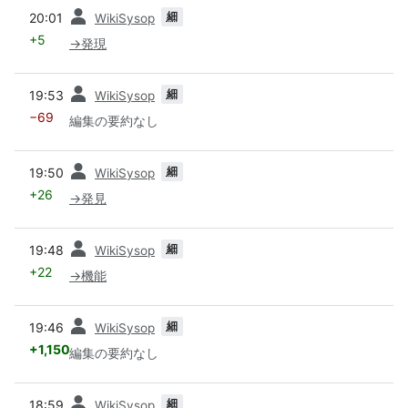
前
細
20:01
WikiSysop
+5
→
発現
前
細
19:53
WikiSysop
−69
編集の要約なし
前
細
19:50
WikiSysop
+26
→
発見
前
細
19:48
WikiSysop
+22
→
機能
前
細
19:46
WikiSysop
+1,150
編集の要約なし
前
細
18:59
WikiSysop