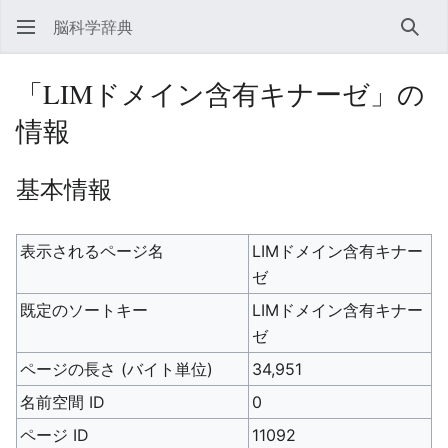
脳科学辞典
検索
「LIMドメイン含有キナーゼ」の
情報
基本情報
表示されるページ名
LIMドメイン含有キナー
ゼ
既定のソートキー
LIMドメイン含有キナー
ゼ
ページの長さ (バイト単位)
34,951
名前空間 ID
0
ページ ID
11092