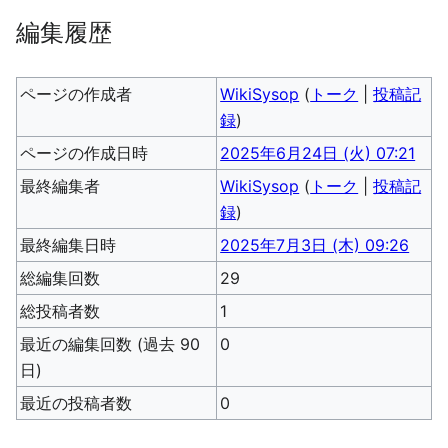
編集履歴
ページの作成者
WikiSysop
(
トーク
|
投稿記
録
)
ページの作成日時
2025年6月24日 (火) 07:21
最終編集者
WikiSysop
(
トーク
|
投稿記
録
)
最終編集日時
2025年7月3日 (木) 09:26
総編集回数
29
総投稿者数
1
最近の編集回数 (過去 90
0
日)
最近の投稿者数
0