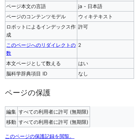
ページ本文の言語
ja - 日本語
ページのコンテンツモデル
ウィキテキスト
ロボットによるインデックス作
許可
成
このページへのリダイレクトの
2
数
本文ページとして数える
はい
脳科学辞典項目 ID
なし
ページの保護
編集
すべての利用者に許可 (無期限)
移動
すべての利用者に許可 (無期限)
このページの保護記録を閲覧。