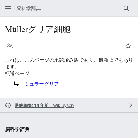
脳科学辞典
検索
Müllerグリア細胞
言語
ウォ
これは、このページの承認済み版であり、最新版でもあり
ます。
転送ページ
転送先:
ミュラーグリア
最終編集: 14 年前
、
WikiSysop
脳科学辞典