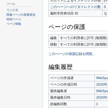
ロボットによるインデックス作成
許
ツール
このページへのリダイレクトの数
0
リンク元
脳科学辞典項目 ID
な
関連ページの更新状況
特別ページ
ページ情報
ページの保護
編集
すべての利用者に許可 (無期限)
移動
すべての利用者に許可 (無期限)
このページの保護記録を閲覧。
編集履歴
ページの作成者
WikiSy
ページの作成日時
2020年
最終編集者
WikiSy
最終編集日時
2020年
総編集回数
1