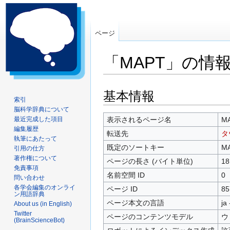
ページ
「MAPT」の情
ナ
検
基本情報
索引
ビ
索
脳科学辞典について
ゲ
に
最近完成した項目
表示されるページ名
M
ー
移
編集履歴
転送先
タ
シ
動
執筆にあたって
既定のソートキー
M
引用の仕方
ョ
著作権について
ン
ページの長さ (バイト単位)
18
免責事項
に
名前空間 ID
0
問い合わせ
移
各学会編集のオンライ
ページ ID
85
動
ン用語辞典
ページ本文の言語
ja
About us (in English)
Twitter
ページのコンテンツモデル
ウ
(BrainScienceBot)