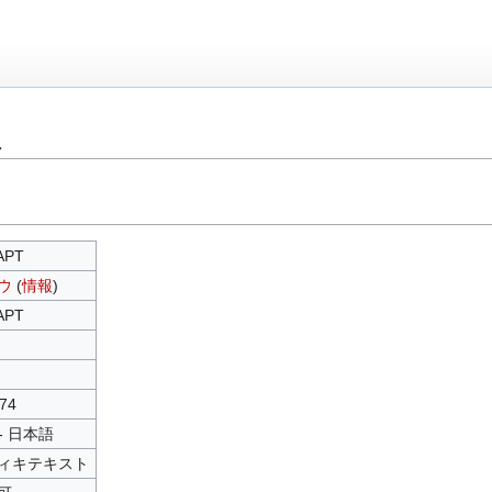
報
APT
ウ
(
情報
)
APT
74
 - 日本語
ィキテキスト