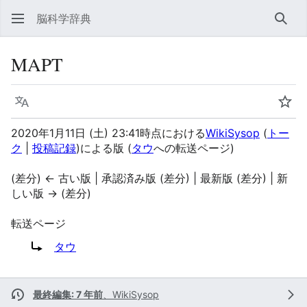
脳科学辞典
検索
MAPT
言語
ウォ
2020年1月11日 (土) 23:41時点における
WikiSysop
(
トー
ク
|
投稿記録
)
による版
(
タウ
への転送ページ)
(差分) ← 古い版 | 承認済み版 (差分) | 最新版 (差分) | 新
しい版 → (差分)
転送ページ
転送先:
タウ
最終編集: 7 年前
、
WikiSysop