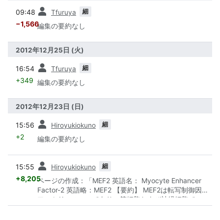
前
細
09:48
Tfuruya
−1,566
編集の要約なし
2012年12月25日 (火)
前
細
16:54
Tfuruya
+349
編集の要約なし
2012年12月23日 (日)
前
細
15:56
Hiroyukiokuno
+2
編集の要約なし
前
細
15:55
Hiroyukiokuno
+8,205
ページの作成：「MEF2 英語名： Myocyte Enhancer
Factor-2 英語略：MEF2 【要約】 MEF2は転写制御因子
ファミリーの一つであり、筋細胞および神経細胞で...」