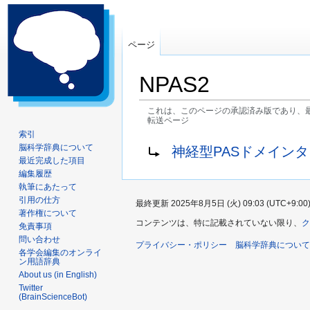
ページ
NPAS2
これは、このページの承認済み版であり、
転送ページ
索引
ナ
検
転送先:
脳科学辞典について
神経型PASドメイン
ビ
索
最近完成した項目
ゲ
に
編集履歴
執筆にあたって
ー
移
引用の仕方
最終更新 2025年8月5日 (火) 09:03 (UTC+9:00
シ
動
著作権について
ョ
コンテンツは、特に記載されていない限り、
ク
免責事項
ン
問い合わせ
プライバシー・ポリシー
脳科学辞典について
に
各学会編集のオンライ
ン用語辞典
移
About us (in English)
動
Twitter
(BrainScienceBot)