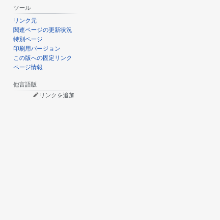
ツール
リンク元
関連ページの更新状況
特別ページ
印刷用バージョン
この版への固定リンク
ページ情報
他言語版
リンクを追加