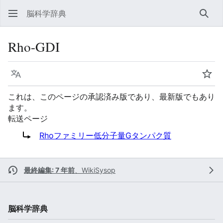
脳科学辞典
検索
Rho-GDI
言語
ウォ
これは、このページの承認済み版であり、最新版でもあり
ます。
転送ページ
転送先:
Rhoファミリー低分子量Gタンパク質
最終編集: 7 年前
、
WikiSysop
脳科学辞典