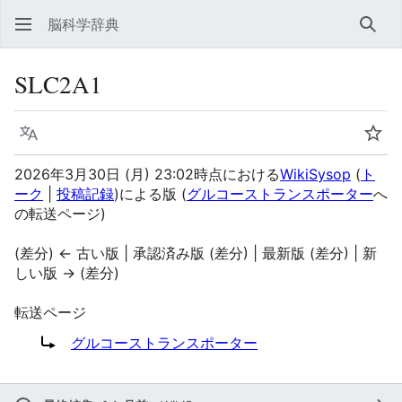
脳科学辞典
検索
SLC2A1
言語
ウォ
2026年3月30日 (月) 23:02時点における
WikiSysop
(
ト
ーク
|
投稿記録
)
による版
(
グルコーストランスポーター
へ
の転送ページ)
(差分) ← 古い版 | 承認済み版 (差分) | 最新版 (差分) | 新
しい版 → (差分)
転送ページ
転送先:
グルコーストランスポーター