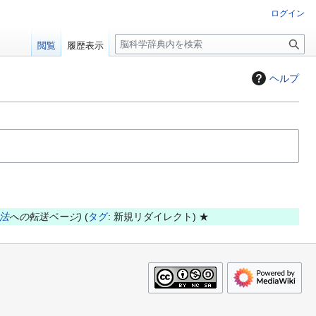
ログイン
検
閲覧
履歴表示
索
ヘルプ
法
への転送ページ
タグ
:
新規リダイレクト
★