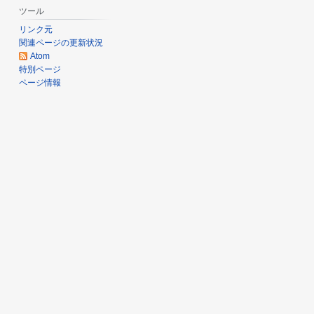
ツール
月
リンク元
2
関連ページの更新状況
2
Atom
日
特別ページ
ページ情報
(
土
)