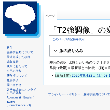
ページ
「T2強調像」の
このページの記録を表示
ナ
検
索引
版の絞り込み
脳科学辞典について
ビ
索
最近完成した項目
ゲ
に
編集履歴
差分の選択: 比較したい版のラジオボタ
ー
移
執筆にあたって
凡例:
(最新)
＝最新版との比較、
(前)
＝
シ
動
引用の仕方
ョ
最新
前
2020年8月22日 (土) 09:
著作権について
2
ン
免責事項
0
問い合わせ
に
2
各学会編集のオンライ
移
ン用語辞典
プライバシー・ポリシー
脳科学辞典について
0
動
About us (in English)
年
Twitter
(BrainScienceBot)
8