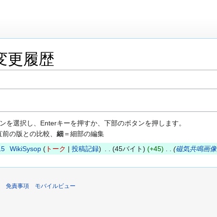
変更履歴
ンを選択し、Enterキーを押すか、下部のボタンを押します。
直前の版との比較、
細
＝細部の編集
15
WikiSysop
トーク
投稿記録
45バイト
+45
磁気共鳴画像
免責事項
モバイルビュー