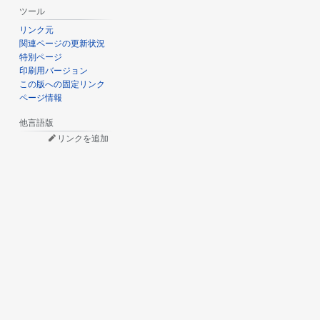
ツール
リンク元
関連ページの更新状況
特別ページ
印刷用バージョン
この版への固定リンク
ページ情報
他言語版
リンクを追加