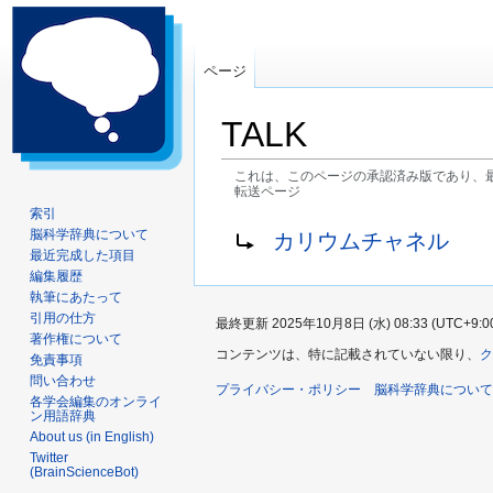
ページ
TALK
これは、このページの承認済み版であり、
転送ページ
索引
ナ
検
転送先:
脳科学辞典について
カリウムチャネル
ビ
索
最近完成した項目
ゲ
に
編集履歴
執筆にあたって
ー
移
引用の仕方
最終更新 2025年10月8日 (水) 08:33 (UTC+9:0
シ
動
著作権について
ョ
コンテンツは、特に記載されていない限り、
ク
免責事項
ン
問い合わせ
プライバシー・ポリシー
脳科学辞典について
に
各学会編集のオンライ
ン用語辞典
移
About us (in English)
動
Twitter
(BrainScienceBot)