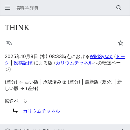
脳科学辞典
検索
THINK
言語
ウォ
2025年10月8日 (水) 08:33時点における
WikiSysop
(
トー
ク
|
投稿記録
)
による版
(
カリウムチャネル
への転送ペー
ジ)
(差分) ← 古い版 | 承認済み版 (差分) | 最新版 (差分) | 新
しい版 → (差分)
転送ページ
転送先:
カリウムチャネル