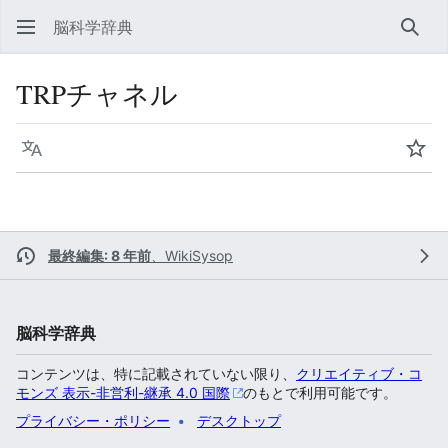
脳科学辞典
検索
TRPチャネル
言語
ウォ
最終編集: 8 年前
、
WikiSysop
脳科学辞典
コンテンツは、特に記載されていない限り、
クリエイティブ・コ
モンズ 表示-非営利-継承 4.0 国際
のもとで利用可能です。
プライバシー・ポリシー
デスクトップ