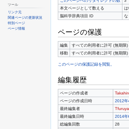
このページへのリダイレクトの数
3
ツール
本文ページとして数える
は
リンク元
脳科学辞典項目 ID
な
関連ページの更新状況
特別ページ
ページ情報
ページの保護
編集
すべての利用者に許可 (無期限)
移動
すべての利用者に許可 (無期限)
このページの保護記録を閲覧。
編集履歴
ページの作成者
Takahir
ページの作成日時
2012年
最終編集者
Tfuruya
最終編集日時
2014年
総編集回数
28