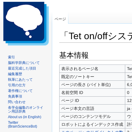
ページ
「Tet on/off
ナ
検
基本情報
索引
ビ
索
脳科学辞典について
ゲ
に
最近完成した項目
表示されるページ名
Te
ー
移
編集履歴
既定のソートキー
Te
シ
動
執筆にあたって
ページの長さ (バイト単位)
6,
引用の仕方
ョ
著作権について
ン
名前空間 ID
0
免責事項
に
ページ ID
12
問い合わせ
移
各学会編集のオンライ
ページ本文の言語
ja
動
ン用語辞典
ページのコンテンツモデル
ウ
About us (in English)
Twitter
ロボットによるインデックス作成
許
(BrainScienceBot)