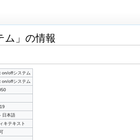
システム」の情報
t on/offシステム
t on/offシステム
050
19
 - 日本語
ィキテキスト
可