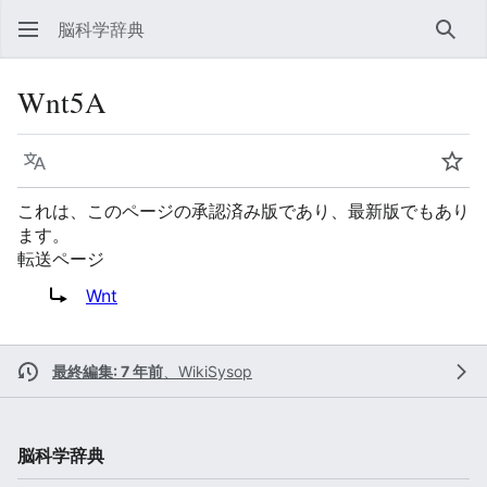
脳科学辞典
検索
Wnt5A
言語
ウォ
これは、このページの承認済み版であり、最新版でもあり
ます。
転送ページ
転送先:
Wnt
最終編集: 7 年前
、
WikiSysop
脳科学辞典