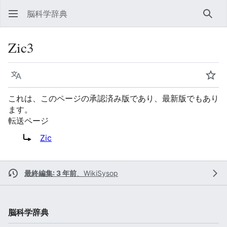
脳科学辞典
検索
Zic3
言語
ウォ
これは、このページの承認済み版であり、最新版でもあり
ます。
転送ページ
転送先:
Zic
最終編集: 3 年前
、
WikiSysop
脳科学辞典