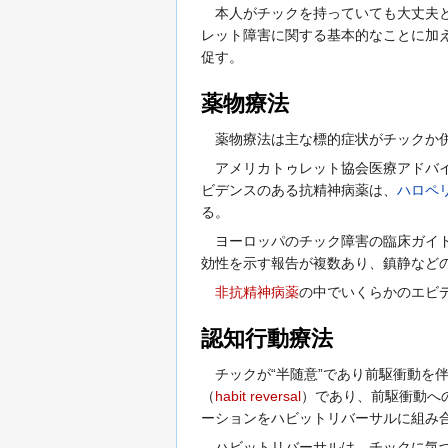
本人がチックを持っていても大丈夫と
レット障害に関する基本的なことに加
促す。
薬物療法
薬物療法は主な標的症状がチックか併
アメリカトゥレット協会医療アドバイ
ビデンスのある抗精神病薬は、
ハロペ
る。
ヨーロッパのチック障害の臨床ガイ
効性を示す報告が複数あり、鎮静など
非抗精神病薬
の中でいくらかのエビ
認知行動療法
チックが“半随意”であり前駆衝動を
（
habit reversal
）であり、前駆衝動へ
ーションをハビットリバーサルに組み
ハビットリバーサルは、チックに気づ