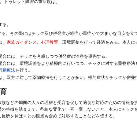
る。トゥレット障害の重症度は、
する。
る。その際にはチック及び併発症が軽症か重症かで大まかな目安を立
は、
家族ガイダンス
、
心理教育
、環境調整を行って経過をみる。本人に
場合には、チックを考慮しつつ併発症の治療を優先する。
場合には、環境調整をより積極的に行いつつ、チックに対する薬物療法
行動療法
を行う。
は、双方に対して薬物療法を行うことが多い。標的症状がチックか併発
育
族などの周囲の人々の理解と受容を促して適切な対応のための情報を提
過の特徴を踏まえて、些細な変化で一喜一憂しないこと、本人にチック
に長所を伸ばすとの観点も含めて対応することなどを伝える。