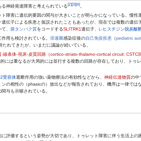
[
2
]
[
3
]
[
4
]
る神経発達障害と考えられている
。
ット障害に遺伝的要因の関与が大きいことが明らかになっている。慢性運
一遺伝子による疾患と仮説されたこともあったが、現在では複数の遺伝
いて、
膜タンパク質
をコードする
SLITRK1
遺伝子、
‑ヒスチジン脱炭酸
L
作用も検討されている。
溶連菌
感染症後の
自己免疫疾患
（
pediatric au
持たれてきたが、いまだに議論が続いている。
質-線条体-視床-皮質回路
（
cortico-striato-thalamo-cortical circuit
:
CSTC
分的には重なるが大局的には並行する複数の回路が存在しており、トゥレッ
D2受容体
遮断作用の強い薬物療法の有効性などから、
神経伝達物質
の中
ンの相性の（phasicの）放出などが報告されており、機序は一律で
の関与も示唆されている。
に評価するという姿勢が大切であり、トゥレット障害に伴う生活上の困