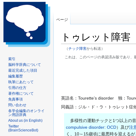
ページ
トゥレット障害
（
チック障害
から転送）
これは、このページの承認済み版であり、
索引
脳科学辞典について
ナ
検
最近完成した項目
ビ
索
編集履歴
ゲ
に
執筆にあたって
ー
移
引用の仕方
著作権について
シ
動
英語名：Tourette’s disorder 独：Tourett
免責事項
ョ
問い合わせ
同義語：ジル・ド・ラ・トゥレット症
ン
各学会編集のオンライ
に
ン用語辞典
移
多様性の運動チックと1つ以上の音
About us (in English)
Twitter
動
compulsive disorder
:
OCD
）及び
注
(BrainScienceBot)
く、10～15歳頃に最悪時を迎える