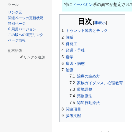
特に
ドーパミン
系の異常が想定され
ツール
リンク元
関連ページの更新状況
目次
特別ページ
印刷用バージョン
1
トゥレット障害とチック
この版への固定リンク
2
診断
ページ情報
3
併発症
4
経過・予後
他言語版
5
疫学
リンクを追加
6
病因・病態
7
治療
7.1
治療の進め方
7.2
家族ガイダンス、心理教育
7.3
環境調整
7.4
薬物療法
7.5
認知行動療法
8
関連項目
9
参考文献