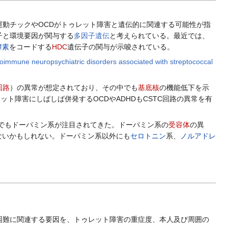
動チックやOCDがトゥレット障害と遺伝的に関連する可能性が指
子と環境要因が関与する
多因子遺伝
と考えられている。最近では、
酵素
をコードする
HDC
遺伝子の関与が示唆されている。
toimmune neuropsychiatric disorders associated with streptococcal
回路
）の異常が想定されており、その中でも
基底核
の機能低下を示
ト障害にしばしば併発するOCDやADHDもCSTC回路の異常を有
でもドーパミン系が注目されてきた。ドーパミン系の
受容体
の異
はないかもしれない。ドーパミン系以外にも
セロトニン
系、
ノルアドレ
難に関連する要因を、トゥレット障害の重症度、本人及び周囲の