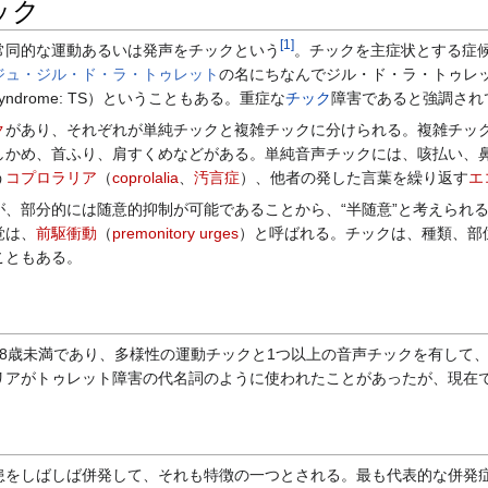
ック
[
1
]
同的な運動あるいは発声をチックという
。チックを主症状とする症
ジュ・ジル・ド・ラ・トゥレット
の名にちなんでジル・ド・ラ・トゥレット症候群（
syndrome: TS）ということもある。重症な
チック
障害であると強調され
ク
があり、それぞれが単純チックと複雑チックに分けられる。複雑チッ
しかめ、首ふり、肩すくめなどがある。単純音声チックには、咳払い、
う
コプロラリア
（
coprolalia
、
汚言症
）、他者の発した言葉を繰り返す
エ
、部分的には随意的抑制が可能であることから、“半随意”と考えられ
覚は、
前駆衝動
（
premonitory urges
）と呼ばれる。チックは、種類、部
こともある。
8歳未満であり、多様性の運動チックと1つ以上の音声チックを有して、
リアがトゥレット障害の代名詞のように使われたことがあったが、現在
をしばしば併発して、それも特徴の一つとされる。最も代表的な併発症は