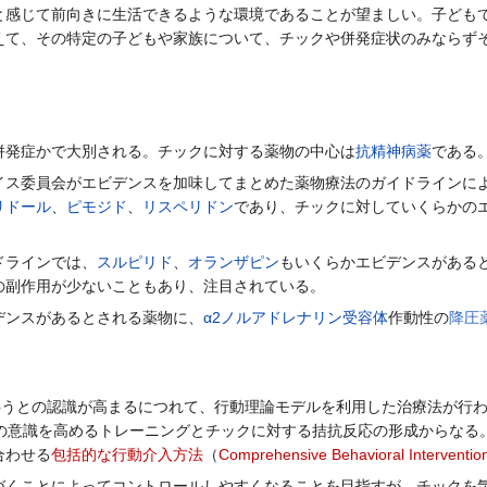
感じて前向きに生活できるような環境であることが望ましい。子どもで
えて、その特定の子どもや家族について、チックや併発症状のみならず
発症かで大別される。チックに対する薬物の中心は
抗精神病薬
である
ス委員会がエビデンスを加味してまとめた薬物療法のガイドラインによ
リドール
、
ピモジド
、
リスペリドン
であり、チックに対していくらかの
ドラインでは、
スルピリド
、
オランザピン
もいくらかエビデンスがある
の副作用が少ないこともあり、注目されている。
デンスがあるとされる薬物に、
α2ノルアドレナリン受容体
作動性の
降圧
伴うとの認識が高まるにつれて、行動理論モデルを利用した治療法が行
の意識を高めるトレーニングとチックに対する拮抗反応の形成からなる
合わせる
包括的な行動介入方法
（
Comprehensive Behavioral Intervention
くことによってコントロールしやすくなることを目指すが、チックを気