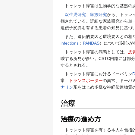
トゥレット障害は生物学的な基盤のあ
双生児研究
、
家族研究
から、トゥレ
摘されている。詳細な家族研究から単
遺伝子変異を有する患者の知見に基づ
また、遺伝的要因と環境要因との相互
infections
；
PANDAS
）について関心が
トゥレット障害の病態としては、
皮
唆する所見が多い。CSTC回路には部
するとされる。
トゥレット障害におけるドーパミン
常、
トランスポーター
の異常、ドーパミ
ナリン
系をはじめ多様な神経伝達物質
治療
治療の進め方
トゥレット障害を有する本人を包括的