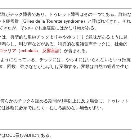
候群がチック障害であり、トゥレット障害はその一つである。詳細な
Gilles de la Tourette syndrome）と呼ばれてきた。それ
てきたが、その中でも重症度にはかなり幅がある。
クは、典型的な単純チックよりややゆっくりで意味があるように見
鼻鳴らし、叫び声などがある。特異的な複雑音声チックに、社会的
コラリア
（
echolalia
、
反響言語
）が含まれる。
るようになっている。チックには、やらずにはいられないという抵抗
位、回数、強さなどがしばしば変動する。変動は自然の経過で生じ
何らかのチックを認める期間が1年以上に及ぶ場合に、トゥレット
では診断に必須ではなく、むしろ認めない場合が多い。
OCD及びADHDである。