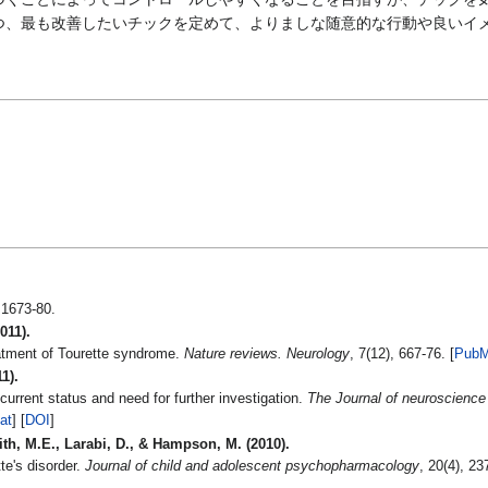
つ、最も改善したいチックを定めて、よりましな随意的な行動や良いイ
 1673-80.
011).
atment of Tourette syndrome.
Nature reviews. Neurology
, 7(12), 667-76. [
PubM
11).
current status and need for further investigation.
The Journal of neuroscience :
at
] [
DOI
]
th, M.E., Larabi, D., & Hampson, M. (2010).
te's disorder.
Journal of child and adolescent psychopharmacology
, 20(4), 23