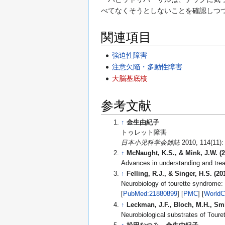
べてなくそうとしないことを確認しつ
関連項目
強迫性障害
注意欠陥・多動性障害
大脳基底核
参考文献
↑
金生由紀子
トゥレット障害
日本小児科学会雑誌
2010, 114(11):
↑
McNaught, K.S., & Mink, J.W. (2
Advances in understanding and tre
↑
Felling, R.J., & Singer, H.S. (20
Neurobiology of tourette syndrome: 
[
PubMed:21880899
] [
PMC
] [
WorldC
↑
Leckman, J.F., Bloch, M.H., Smi
Neurobiological substrates of Touret