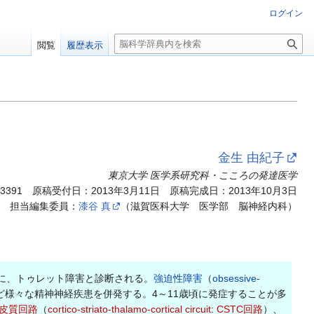
ログイン
検
閲覧
履歴表示
索
金生 由紀子
東京大学 医学系研究科・こころの発達医学
.3391
原稿受付日：2013年3月11日 原稿完成日：2013年10月3日
担当編集委員：
漆谷 真
（滋賀医科大学 医学部 脳神経内科）
に、トゥレット障害と診断される。
強迫性障害
（
obsessive-
ど様々な精神神経疾患を併発する。4～11歳頃に発症することが多
-皮質回路
（
cortico-striato-thalamo-cortical circuit
:
CSTC回路
）、