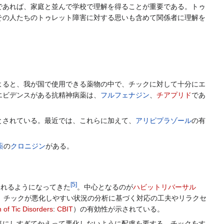
あれば、家庭と並んで学校で理解を得ることが重要である。トゥ
その人たちのトゥレット障害に対する思いも含めて関係者に理解を
。
ると、我が国で使用できる薬物の中で、チックに対して十分にエ
エビデンスがある抗精神病薬は、
フルフェナジン
、
チアプリド
であ
とされている。最近では、これらに加えて、
アリピプラゾール
の有
薬
の
クロニジン
がある。
[
5
]
われるようになってきた
。中心となるのが
ハビットリバーサル
。チックが悪化しやすい状況の分析に基づく対応の工夫やリラクセ
 of Tic Disorders
:
CBIT
）の有効性が示されている。
にしすぎてかえって悪化しないように配慮を要する。チックをす