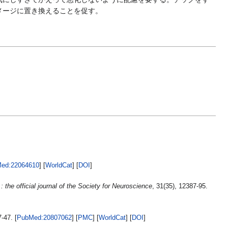
メージに置き換えることを促す。
ed:22064610
] [
WorldCat
] [
DOI
]
 the official journal of the Society for Neuroscience
, 31(35), 12387-95.
7-47. [
PubMed:20807062
] [
PMC
] [
WorldCat
] [
DOI
]