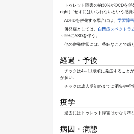
トゥレット障害の約30%がOCDを併
right）”せずにはいられないという
ADHDを併発する場合には、
学習障
併発症としては、
自閉症スペクトラ
～9%にASDを伴う。
他の併発症状には、些細なことで怒りを爆発
経過・予後
チックは4～11歳頃に発症することが
が多い｡
チックは成人期初めまでに消失や軽快に
疫学
過去にはトゥレット障害はかなり稀な疾
病因・病態