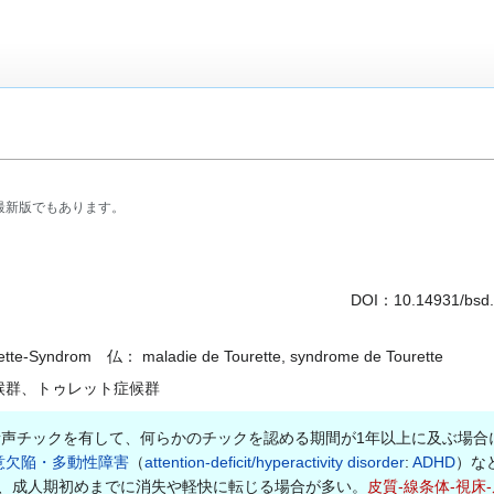
最新版でもあります。
DOI：
10.14931/bsd
e-Syndrom 仏： maladie de Tourette, syndrome de Tourette
候群、トゥレット症候群
声チックを有して、何らかのチックを認める期間が1年以上に及ぶ場合
意欠陥・多動性障害
（
attention-deficit/hyperactivity disorder
:
ADHD
）な
が、成人期初めまでに消失や軽快に転じる場合が多い。
皮質-線条体-視床