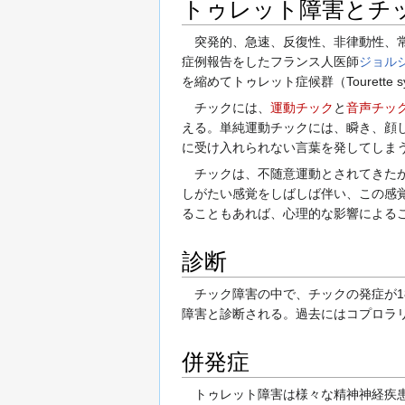
トゥレット障害とチ
突発的、急速、反復性、非律動性、常
症例報告をしたフランス人医師
ジョル
を縮めてトゥレット症候群（Tourette 
チックには、
運動チック
と
音声チッ
える。単純運動チックには、瞬き、顔
に受け入れられない言葉を発してしま
チックは、不随意運動とされてきたが
しがたい感覚をしばしば伴い、この感
ることもあれば、心理的な影響による
診断
チック障害の中で、チックの発症が1
障害と診断される。過去にはコプロラ
併発症
トゥレット障害は様々な精神神経疾患