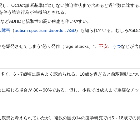
発し、OCDの診断基準に達しない強迫症状まで含めると過半数に達する。ト
感覚を伴う強迫行為が特徴的とされる。
害
などADHDと親和性の高い疾患も伴いやすい。
ム障害
（
autism spectrum disorder
:
ASD
）も知られている。むしろASD
させてしまう“怒り発作（rage attacks）”、
不安
、
うつ
などが含
多く、6～7歳頃に最もよく認められる。10歳を過ぎると前駆衝動につ
転じる場合が 80～90%である。但し、少数では成人まで重症なチ
患と考えられていたが、複数の国の14の疫学研究では5～18歳での頻度が