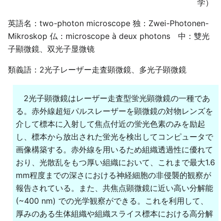
学）
英語名：two-photon microscope 独：Zwei-Photonen-
Mikroskop 仏：microscope à deux photons 中：雙光
子顯微鏡、双光子显微镜
類義語：2光子レーザー走査顕微鏡、多光子顕微鏡
2光子顕微鏡はレーザー走査型蛍光顕微鏡の一種であ
る。赤外線超短パルスレーザーを顕微鏡の対物レンズを
介して標本に入射して焦点付近の蛍光色素のみを励起
し、標本から放出された蛍光を検出してコンピュータで
画像構築する。赤外線を用いるため組織透過性に優れて
おり、光散乱をもつ厚い組織において、これまで最大1.6
mm程度までの深さにおける神経細胞の非侵襲的観察が
報告されている。また、共焦点顕微鏡に近い高い分解能
(~400 nm) での光学観察ができる。これを利用して、
厚みのある生体組織や組織スライス標本における高分解