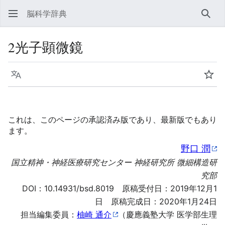
脳科学辞典
検索
2光子顕微鏡
言語
ウォ
これは、このページの承認済み版であり、最新版でもあり
ます。
野口 潤
国立精神・神経医療研究センター 神経研究所 微細構造研
究部
DOI：
10.14931/bsd.8019
原稿受付日：2019年12月1
日 原稿完成日：2020年1月24日
担当編集委員：
柚崎 通介
（慶應義塾大学 医学部生理