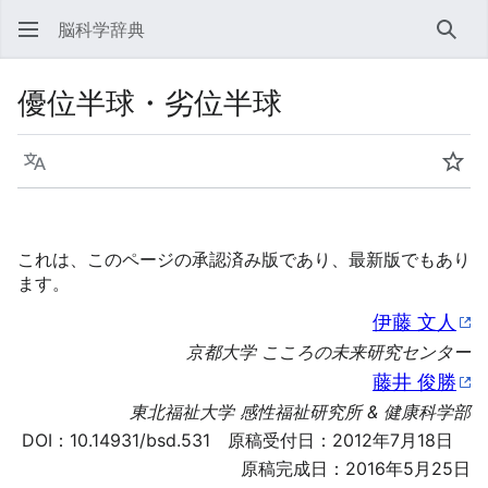
脳科学辞典
検索
優位半球・劣位半球
言語
ウォ
これは、このページの承認済み版であり、最新版でもあり
ます。
伊藤 文人
京都大学 こころの未来研究センター
藤井 俊勝
東北福祉大学 感性福祉研究所 & 健康科学部
DOI：
10.14931/bsd.531
原稿受付日：2012年7月18日
原稿完成日：2016年5月25日