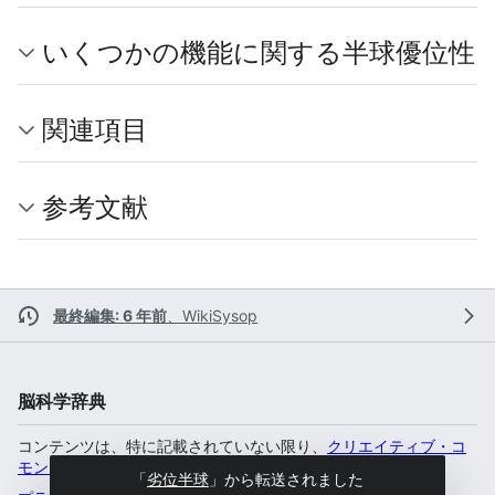
いくつかの機能に関する半球優位性
関連項目
参考文献
最終編集: 6 年前
、
WikiSysop
脳科学辞典
コンテンツは、特に記載されていない限り、
クリエイティブ・コ
モンズ 表示-非営利-継承 4.0 国際
のもとで利用可能です。
「
劣位半球
」から転送されました