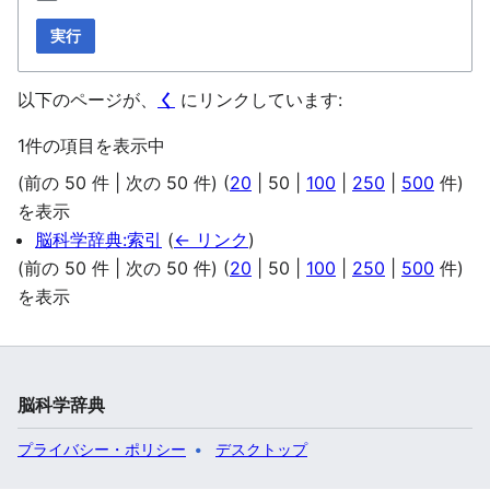
実行
以下のページが、
く
にリンクしています:
1件の項目を表示中
(
前の 50 件
|
次の 50 件
) (
20
|
50
|
100
|
250
|
500
件)
を表示
脳科学辞典:索引
(
← リンク
)
(
前の 50 件
|
次の 50 件
) (
20
|
50
|
100
|
250
|
500
件)
を表示
脳科学辞典
プライバシー・ポリシー
デスクトップ