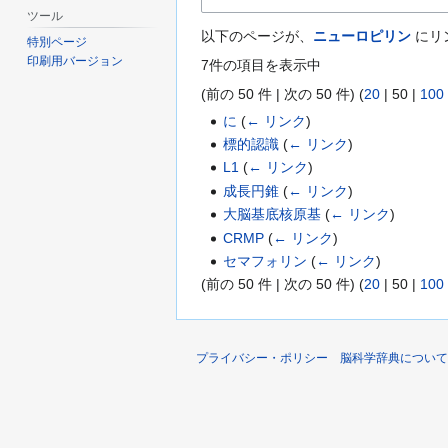
ツール
以下のページが、
ニューロピリン
にリ
特別ページ
印刷用バージョン
7件の項目を表示中
(
前の 50 件
|
次の 50 件
) (
20
|
50
|
100
に
(
← リンク
)
標的認識
(
← リンク
)
L1
(
← リンク
)
成長円錐
(
← リンク
)
大脳基底核原基
(
← リンク
)
CRMP
(
← リンク
)
セマフォリン
(
← リンク
)
(
前の 50 件
|
次の 50 件
) (
20
|
50
|
100
プライバシー・ポリシー
脳科学辞典について