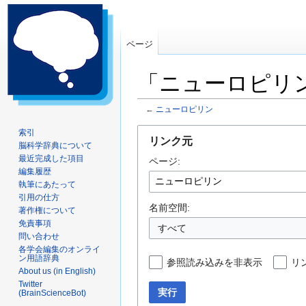
ページ
「ニューロピリ
←
ニューロピリン
ナ
検
索引
リンク元
脳科学辞典について
ビ
索
最近完成した項目
ページ:
ゲ
に
編集履歴
ー
移
執筆にあたって
シ
動
引用の仕方
ョ
名前空間:
著作権について
ン
免責事項
すべて
問い合わせ
に
各学会編集のオンライ
移
ン用語辞典
参照読み込みを非表示
リ
動
About us (in English)
Twitter
実行
(BrainScienceBot)