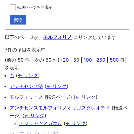
転送ページを非表示
実行
以下のページが、
モルフォリノ
にリンクしています:
7件の項目を表示中
(
前の 50 件
|
次の 50 件
) (
20
|
50
|
100
|
250
|
500
件)
を表示
も
(
← リンク
)
アンチセンス法
(
← リンク
)
モルフォリーノ
(転送ページ)
(
← リンク
)
アンチセンスモルフォリノオリゴヌクレオチド
(転送ペ
ージ)
(
← リンク
)
アフリカツメガエル
(
← リンク
)