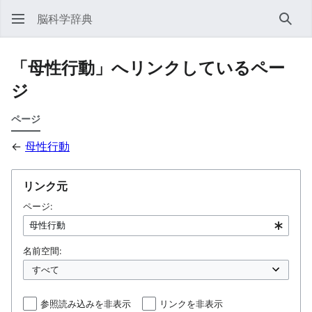
脳科学辞典
検索
「母性行動」へリンクしているペー
ジ
ページ
←
母性行動
リンク元
ページ:
名前空間:
参照読み込みを非表示
リンクを非表示