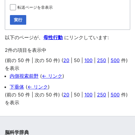
転送ページを非表示
実行
以下のページが、
母性行動
にリンクしています:
2件の項目を表示中
(
前の 50 件
|
次の 50 件
) (
20
|
50
|
100
|
250
|
500
件)
を表示
内側視索前野
(
← リンク
)
下垂体
(
← リンク
)
(
前の 50 件
|
次の 50 件
) (
20
|
50
|
100
|
250
|
500
件)
を表示
脳科学辞典