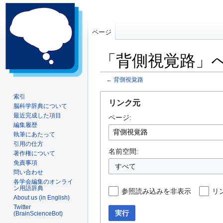
ページ
「背側視覚路」
←
背側視覚路
ナ
検
索引
リンク元
脳科学辞典について
ビ
索
最近完成した項目
ページ:
ゲ
に
編集履歴
ー
移
執筆にあたって
シ
動
引用の仕方
ョ
名前空間:
著作権について
ン
免責事項
すべて
問い合わせ
に
各学会編集のオンライ
移
ン用語辞典
参照読み込みを非表示
リ
動
About us (in English)
Twitter
実行
(BrainScienceBot)