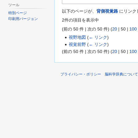
ツール
以下のページが、
背側視覚路
にリンク
特別ページ
印刷用バージョン
2件の項目を表示中
(
前の 50 件
|
次の 50 件
) (
20
|
50
|
100
視野地図
(
← リンク
)
視覚前野
(
← リンク
)
(
前の 50 件
|
次の 50 件
) (
20
|
50
|
100
プライバシー・ポリシー
脳科学辞典について