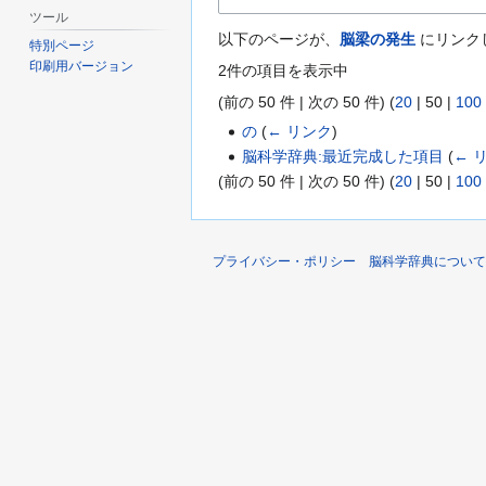
ツール
以下のページが、
脳梁の発生
にリンク
特別ページ
印刷用バージョン
2件の項目を表示中
(
前の 50 件
|
次の 50 件
) (
20
|
50
|
100
の
(
← リンク
)
脳科学辞典:最近完成した項目
(
← 
(
前の 50 件
|
次の 50 件
) (
20
|
50
|
100
プライバシー・ポリシー
脳科学辞典について