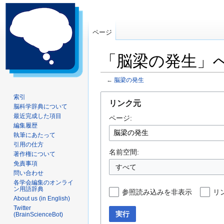
ページ
「脳梁の発生」
←
脳梁の発生
ナ
検
索引
リンク元
脳科学辞典について
ビ
索
最近完成した項目
ページ:
ゲ
に
編集履歴
ー
移
執筆にあたって
シ
動
引用の仕方
ョ
名前空間:
著作権について
ン
免責事項
すべて
問い合わせ
に
各学会編集のオンライ
移
ン用語辞典
参照読み込みを非表示
リ
動
About us (in English)
Twitter
実行
(BrainScienceBot)