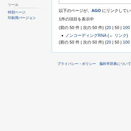
ツール
以下のページが、
AGO
にリンクしてい
特別ページ
印刷用バージョン
1件の項目を表示中
(
前の 50 件
|
次の 50 件
) (
20
|
50
|
100
ノンコーディングRNA
(
← リンク
)
(
前の 50 件
|
次の 50 件
) (
20
|
50
|
100
プライバシー・ポリシー
脳科学辞典について