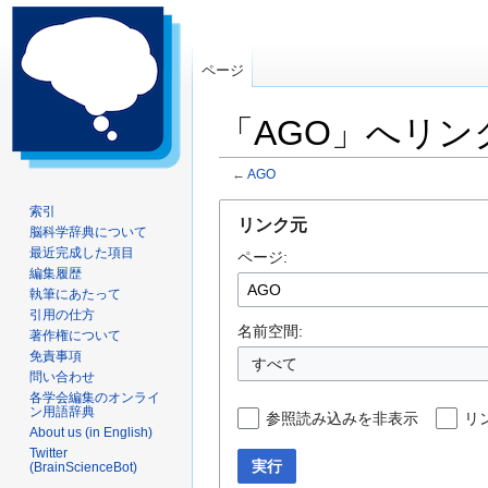
ページ
「AGO」へリ
←
AGO
ナ
検
索引
リンク元
脳科学辞典について
ビ
索
最近完成した項目
ページ:
ゲ
に
編集履歴
ー
移
執筆にあたって
シ
動
引用の仕方
ョ
名前空間:
著作権について
ン
免責事項
すべて
問い合わせ
に
各学会編集のオンライ
移
ン用語辞典
参照読み込みを非表示
リ
動
About us (in English)
Twitter
実行
(BrainScienceBot)