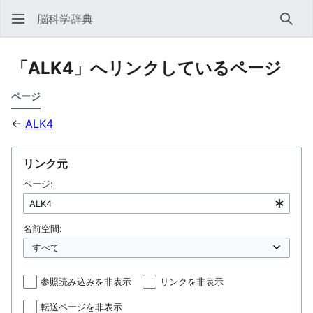
脳科学辞典
検索
「ALK4」へリンクしているページ
ページ
←
ALK4
リンク元
ページ:
名前空間:
参照読み込みを非表示
リンクを非表示
転送ページを非表示