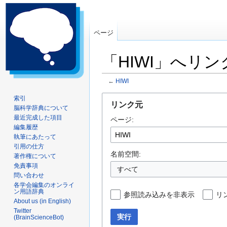
ページ
「HIWI」へリ
←
HIWI
ナ
検
索引
リンク元
脳科学辞典について
ビ
索
最近完成した項目
ページ:
ゲ
に
編集履歴
ー
移
執筆にあたって
シ
動
引用の仕方
ョ
名前空間:
著作権について
ン
免責事項
すべて
問い合わせ
に
各学会編集のオンライ
移
ン用語辞典
参照読み込みを非表示
リ
動
About us (in English)
Twitter
実行
(BrainScienceBot)