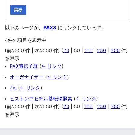
実行
以下のページが、
PAX3
にリンクしています:
4件の項目を表示中
(
前の 50 件
|
次の 50 件
) (
20
|
50
|
100
|
250
|
500
件)
を表示
PAX遺伝子群
(
← リンク
)
オーガナイザー
(
← リンク
)
Zic
(
← リンク
)
ヒストンアセチル基転移酵素
(
← リンク
)
(
前の 50 件
|
次の 50 件
) (
20
|
50
|
100
|
250
|
500
件)
を表示