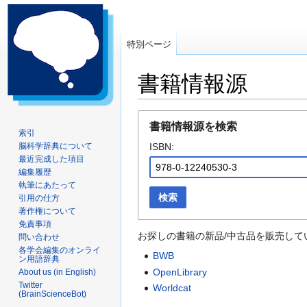
特別ページ
書籍情報源
ナ
検
書籍情報源を検索
ビ
索
索引
脳科学辞典について
ISBN:
ゲ
に
最近完成した項目
ー
移
編集履歴
シ
動
執筆にあたって
ョ
検索
引用の仕方
ン
著作権について
に
免責事項
お探しの書籍の新品/中古品を販売して
問い合わせ
移
各学会編集のオンライ
動
BWB
ン用語辞典
OpenLibrary
About us (in English)
Twitter
Worldcat
(BrainScienceBot)