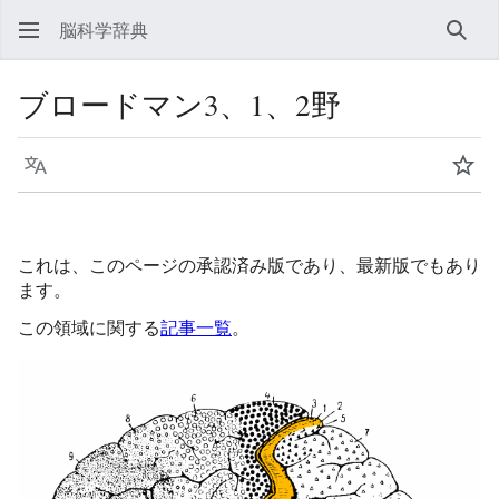
脳科学辞典
検索
ブロードマン3、1、2野
言語
ウォ
これは、このページの承認済み版であり、最新版でもあり
ます。
この領域に関する
記事一覧
。