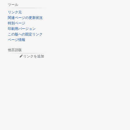
ツール
リンク元
関連ページの更新状況
特別ページ
印刷用バージョン
この版への固定リンク
ページ情報
他言語版
リンクを追加