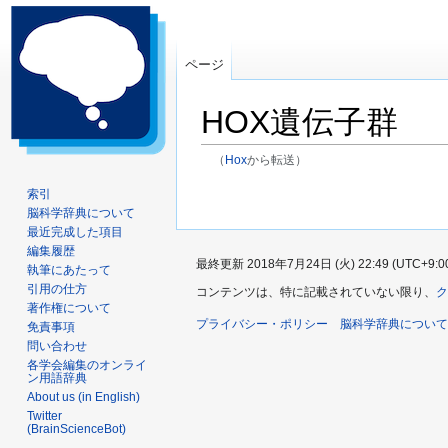
ページ
HOX遺伝子群
（
Hox
から転送）
ナ
検
索引
脳科学辞典について
ビ
索
最近完成した項目
ゲ
に
編集履歴
ー
移
最終更新 2018年7月24日 (火) 22:49 (UTC+9:0
執筆にあたって
シ
動
引用の仕方
コンテンツは、特に記載されていない限り、
ク
ョ
著作権について
プライバシー・ポリシー
ン
脳科学辞典について
免責事項
問い合わせ
に
各学会編集のオンライ
移
ン用語辞典
動
About us (in English)
Twitter
(BrainScienceBot)