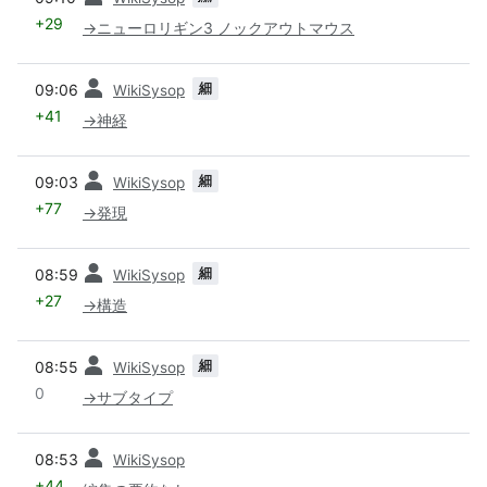
+29
→
ニューロリギン3 ノックアウトマウス
前
細
09:06
WikiSysop
+41
→
神経
前
細
09:03
WikiSysop
+77
→
発現
前
細
08:59
WikiSysop
+27
→
構造
前
細
08:55
WikiSysop
0
→
サブタイプ
前
08:53
WikiSysop
+44