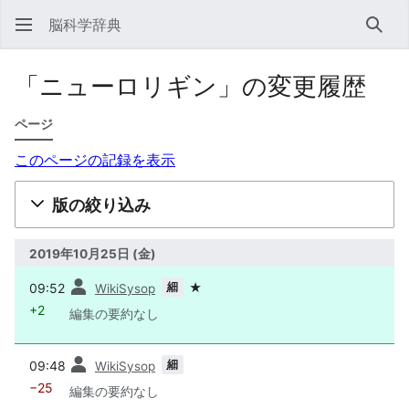
脳科学辞典
検索
「ニューロリギン」の変更履歴
ページ
このページの記録を表示
版の絞り込み
2019年10月25日 (金)
前
細
09:52
★
WikiSysop
+2
編集の要約なし
前
細
09:48
WikiSysop
−25
編集の要約なし