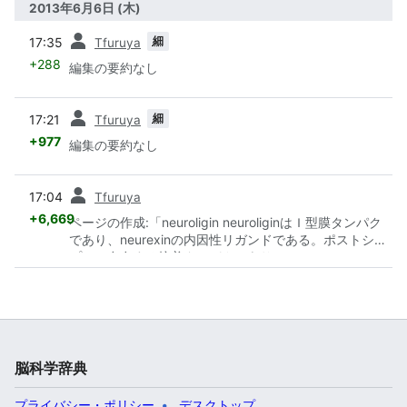
2013年6月6日 (木)
前
細
17:35
Tfuruya
+288
編集の要約なし
前
細
17:21
Tfuruya
+977
編集の要約なし
前
17:04
Tfuruya
+6,669
ページの作成:「neuroligin neuroliginはＩ型膜タンパク
であり、neurexinの内因性リガンドである。ポストシナ
プスに存在する接着タンパクであり、シ...」
脳科学辞典
プライバシー・ポリシー
デスクトップ