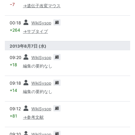
−7
→
遺伝子改変マウス
前
細
00:18
WikiSysop
+264
→
サブタイプ
2013年8月7日 (水)
前
細
09:20
WikiSysop
+18
編集の要約なし
前
細
09:18
WikiSysop
+14
編集の要約なし
前
細
09:12
WikiSysop
+81
→
参考文献
前
細
09:10
WikiSysop