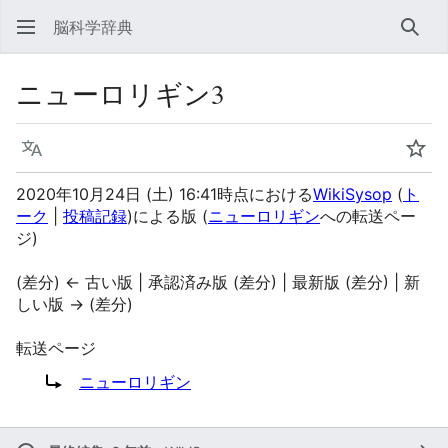
脳科学辞典
検索
ニューロリギン3
言語
ウォ
2020年10月24日 (土) 16:41時点における
WikiSysop
(
ト
ーク
|
投稿記録
)
による版
(
ニューロリギン
への転送ペー
ジ)
(差分) ← 古い版 | 承認済み版 (差分) | 最新版 (差分) | 新
しい版 → (差分)
転送ページ
転送先:
ニューロリギン