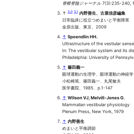
脊椎脊髄ジャーナル
7(3):235-240, 
3.0
3.1
↑
内野善生、古屋信彦編集
日常臨床に役立つめまいと平衡障害
金原出版、東京、2009
↑
Spoendlin HH.
Ultrastructure of the vestiular sens
In: The vestibular system and its d
Philadelphia: University of Pennsyl
↑
篠田義一
眼球運動の生理学、眼球運動の神経学
小松崎篤、篠田義一、丸尾敏夫
医学書院、1985、p.1-147
↑
Wilson VJ, Melvill-Jones G.
Mammalian vestibular physiology
Plenum Press, New York, 1979
↑
内野善生
めまいと平衡調節