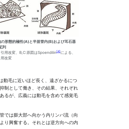
胞の形態的極性(A)と半規管内(B)および耳石器
配列
[
4
]
引用改変、B,C:原図はSpoendilin
による、
引用改変
。不動毛は動毛に近いほど長く、遠ざかるにつ
抑制として働き、その結果、それぞれ
あるが、広義には動毛を含めて感覚毛
管では膨大部へ向かう内リンパ流（向
より興奮する。それとは逆方向への内