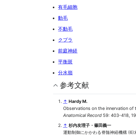
有毛細胞
動毛
不動毛
クプラ
前庭神経
平衡斑
分水嶺
参考文献
↑
Hardy M.
Observations on the innervation of 
Anatomical Record
59: 403-418, 1
↑
杉内友理子・篠田義一
運動制御にかかわる脊髄神経機構 (6