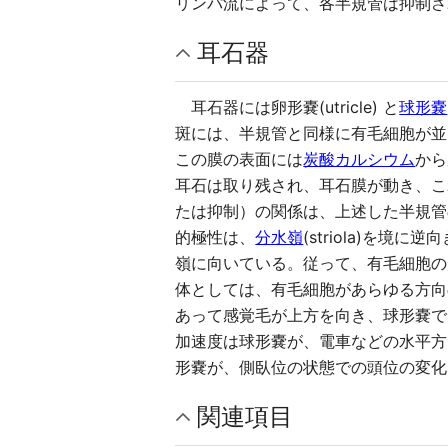
リンパ流によって、各半規管は抑制さ
耳石器
耳石器には卵形嚢(utricle) と
球形嚢
斑には、半規管と同様に有毛細胞が並
この膜の表面には
炭酸カルシウム
から
耳石は取り残され、耳石膜が動き、こ
たは抑制）の関係は、上述した半規管
的極性は、
分水嶺
(striola)を境
嶺に向いている。従って、有毛細胞の
体としては、有毛細胞があらゆる方向
あって感覚毛が上方を向き、球形嚢で
加速度は球形嚢が、電車などの水平方
形嚢が、側臥位の状態での頭位の変化
関連項目