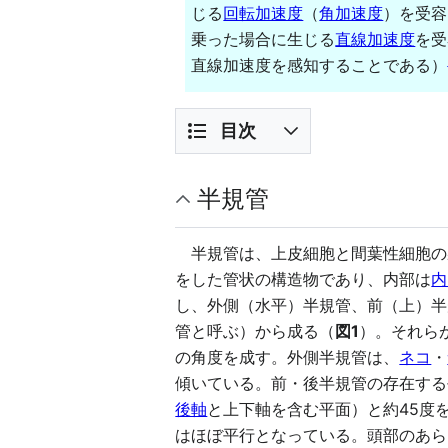
じる
回転加速度
（
角加速度
）を受容
乗った場合に生じる
直線加速度
を受
直線加速度を感知することである）
目次
半規管
半規管は、上皮細胞と間葉性細胞の裏
をした管状の構造物であり、内部は
内
し、外側（水平）半規管、前（上）半
管と呼ぶ）から成る（
図1
）。それら
の角度を成す。外側半規管は、
ネコ
・
傾いている。前・後半規管の存在する
後軸
と上下軸を含む平面）と約45度
はほぼ平行となっている。頭部のあら