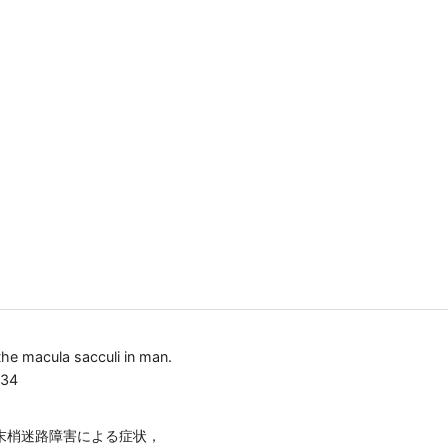
the macula sacculi in man.
934
)末梢迷路障害による症状，