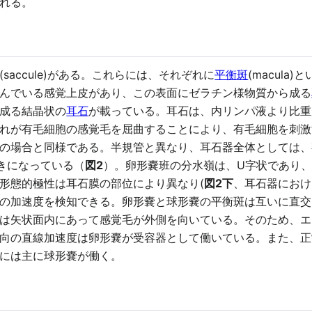
れる。
(saccule)がある。これらには、それぞれに
平衡斑
(macul
んでいる感覚上皮があり、この表面にゼラチン様物質から成る
成る結晶状の
耳石
が載っている。耳石は、内リンパ液より比重
れが有毛細胞の感覚毛を屈曲することにより、有毛細胞を刺激
の場合と同様である。半規管と異なり、耳石器全体としては、
に逆向きになっている（
図2
）。卵形嚢班の分水嶺は、U字状であり
形態的極性は耳石膜の部位により異なり(
図2下
、耳石器におけ
の加速度を検知できる。卵形嚢と球形嚢の平衡斑は互いに直交
は矢状面内にあって感覚毛が外側を向いている。そのため、エ
向の直線加速度は卵形嚢が受容器として働いている。また、正
には主に球形嚢が働く。