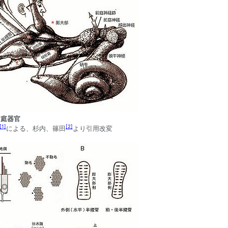
前庭器官
[
1
]
[
2
]
による、杉内、篠田
より引用改変