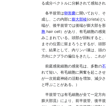
る成分ベクトルに分解されて感知され
各半規管は
卵形嚢
に開いており、そ
成し、この内部に
膨大部稜
(crista)
端が、後半規管では後端が膨大部を形
胞
hair cell）があり、有毛細胞の
みこまれている。頭部が回転すると、
まその位置に留まろうとするが、頭部
で、結果として、内リンパ液は、頭の
方向にクプラの偏位をきたし、これが
前庭感覚細胞の感覚毛は、多数の
不
れて短い。有毛細胞に興奮を起こさせ
が一次前庭神経の活動を増加、減少さ
と呼ぶことがある。）
半規管では有毛細胞が全て一定方向
膨大部流）により、前半規管、後半規