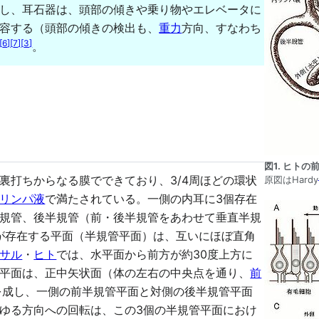
し、耳石器は、頭部の傾きや乗り物やエレベータに
容する（頭部の傾きの検出も、
重力
方向、すなわち
[
6
]
[
7
]
[
3
]
。
図1. ヒトの
打ちからなる膜でできており、3/4周ほどの環状
原図はHardy
リンパ液
で満たされている。一側の内耳に3個存在
規管、後半規管（前・後半規管をあわせて垂直半規
が存在する平面（半規管平面）は、互いにほぼ直角
サル
・
ヒト
では、水平面から前方が約30度上方に
平面は、正中矢状面（体の左右の中央点を通り、
前
を成し、一側の前半規管平面と対側の後半規管平面
ゆる方向への回転は、この3個の半規管平面におけ