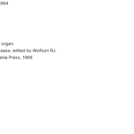
1994
e organ.
isease, edited by Wolfson RJ.
vania Press, 1966