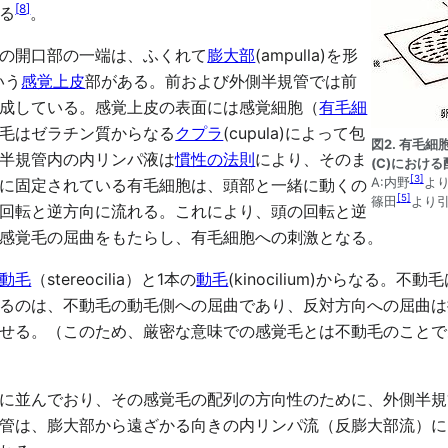
[
8
]
る
。
の開口部の一端は、ふくれて
膨大部
(ampulla)を形
という
感覚上皮
部がある。前および外側半規管では前
成している。感覚上皮の表面には感覚細胞（
有毛細
感覚毛はゼラチン質からなる
クプラ
(cupula)によって包
図2. 有毛細
半規管内の内リンパ液は
慣性の法則
により、そのま
(C)における
[
3
]
A:内野
より
に固定されている有毛細胞は、頭部と一緒に動くの
[
5
]
篠田
より
回転と逆方向に流れる。これにより、頭の回転と逆
感覚毛の屈曲をもたらし、有毛細胞への刺激となる。
動毛
（stereocilia）と1本の
動毛
(kinocilium)からなる
るのは、不動毛の動毛側への屈曲であり、反対方向への屈曲は
せる。（このため、厳密な意味での感覚毛とは不動毛のことで
に並んでおり、その感覚毛の配列の方向性のために、外側半規
管は、膨大部から遠ざかる向きの内リンパ流（反膨大部流）に