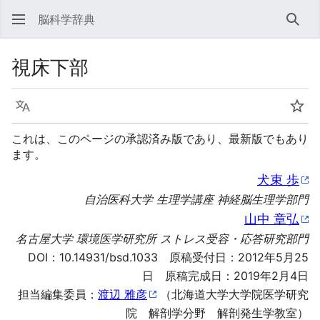
脳科学辞典
検索
視床下部
言語
ウォ
これは、このページの承認済み版であり、最新版でもあり
ます。
犬束 歩
自治医科大学 生理学講座 神経脳生理学部門
山中 章弘
名古屋大学 環境医学研究所 ストレス受容・応答研究部門
DOI：
10.14931/bsd.1033
原稿受付日：2012年5月25
日 原稿完成日：2019年2月4日
担当編集委員：
渡辺 雅彦
（北海道大学大学院医学研究
院 解剖学分野 解剖発生学教室）