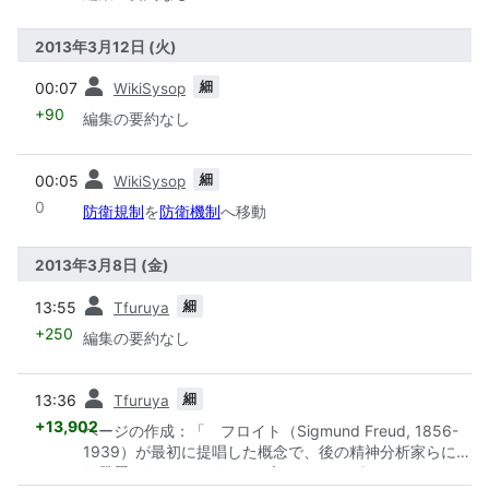
2013年3月12日 (火)
前
細
00:07
WikiSysop
+90
編集の要約なし
前
細
00:05
WikiSysop
0
防衛規制
を
防衛機制
へ移動
2013年3月8日 (金)
前
細
13:55
Tfuruya
+250
編集の要約なし
前
細
13:36
Tfuruya
+13,902
ページの作成：「 フロイト（Sigmund Freud, 1856-
1939）が最初に提唱した概念で、後の精神分析家らによ
り発展した。フロイトは、人のこころは3つ...」