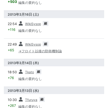
+503
編集の要約なし
2013年3月16日 (土)
前
細
22:54
WikiSysop
+116
編集の要約なし
前
細
22:49
WikiSysop
+65
→
フロイト以後の防衛機制論
2013年3月14日 (木)
前
細
18:50
Tkato
+76
編集の要約なし
2013年3月13日 (水)
前
細
10:30
Tfuruya
+267
編集の要約なし