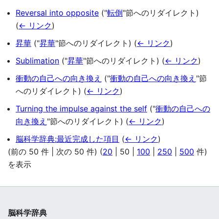
Reversal into opposite
("
転倒
"節へのリダイレクト)
(
← リンク
)
昇華
("
昇華
"節へのリダイレクト)
(
← リンク
)
Sublimation
("
昇華
"節へのリダイレクト)
(
← リンク
)
衝動の自己への向き換え
("
衝動の自己への向き換え
"節
へのリダイレクト)
(
← リンク
)
Turning the impulse against the self
("
衝動の自己への
向き換え
"節へのリダイレクト)
(
← リンク
)
脳科学辞典:最近完成した項目
(
← リンク
)
(
前の 50 件
|
次の 50 件
) (
20
|
50
|
100
|
250
|
500
件)
を表示
脳科学辞典