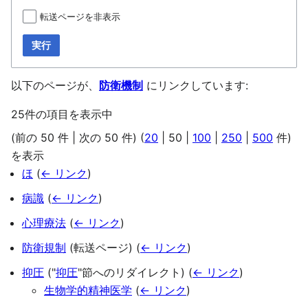
転送ページを非表示
実行
以下のページが、
防衛機制
にリンクしています:
25件の項目を表示中
(
前の 50 件
|
次の 50 件
) (
20
|
50
|
100
|
250
|
500
件)
を表示
ほ
(
← リンク
)
病識
(
← リンク
)
心理療法
(
← リンク
)
防衛規制
(転送ページ)
(
← リンク
)
抑圧
("
抑圧
"節へのリダイレクト)
(
← リンク
)
生物学的精神医学
(
← リンク
)