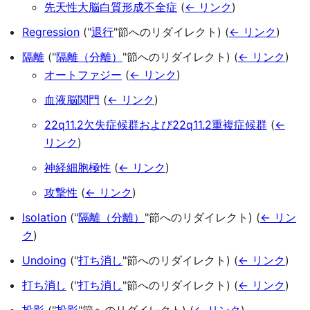
先天性大脳白質形成不全症
(
← リンク
)
Regression
("
退行
"節へのリダイレクト)
(
← リンク
)
隔離
("
隔離（分離）
"節へのリダイレクト)
(
← リンク
)
オートファジー
(
← リンク
)
血液脳関門
(
← リンク
)
22q11.2欠失症候群および22q11.2重複症候群
(
←
リンク
)
神経細胞極性
(
← リンク
)
攻撃性
(
← リンク
)
Isolation
("
隔離（分離）
"節へのリダイレクト)
(
← リン
ク
)
Undoing
("
打ち消し
"節へのリダイレクト)
(
← リンク
)
打ち消し
("
打ち消し
"節へのリダイレクト)
(
← リンク
)