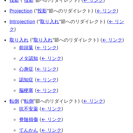
投影
("
投影
"節へのリダイレクト)
(
← リンク
)
Projection
("
投影
"節へのリダイレクト)
(
← リンク
)
Introjection
("
取り入れ
"節へのリダイレクト)
(
← リン
ク
)
取り入れ
("
取り入れ
"節へのリダイレクト)
(
← リンク
)
前頭葉
(
← リンク
)
メタ認知
(
← リンク
)
心身症
(
← リンク
)
認知症
(
← リンク
)
脳梗塞
(
← リンク
)
転倒
("
転倒
"節へのリダイレクト)
(
← リンク
)
抗不安薬
(
← リンク
)
脊髄損傷
(
← リンク
)
てんかん
(
← リンク
)