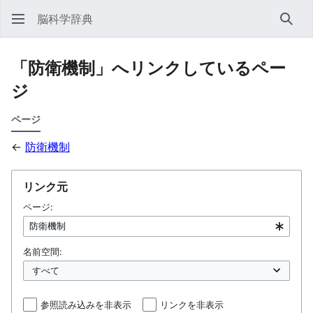
脳科学辞典
検索
「防衛機制」へリンクしているペー
ジ
ページ
←
防衛機制
リンク元
ページ:
名前空間:
参照読み込みを非表示
リンクを非表示